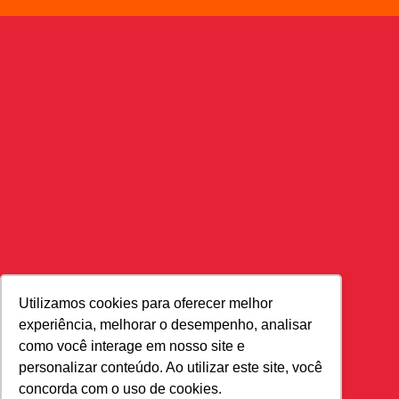
Utilizamos cookies para oferecer melhor
experiência, melhorar o desempenho, analisar
como você interage em nosso site e
personalizar conteúdo. Ao utilizar este site, você
concorda com o uso de cookies.